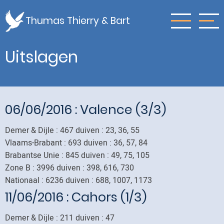
Skip
to
Thumas Thierry & Bart
main
content
Uitslagen
06/06/2016
: Valence (3/3)
Demer & Dijle : 467 duiven : 23, 36, 55
Vlaams-Brabant : 693 duiven : 36, 57, 84
Brabantse Unie : 845 duiven : 49, 75, 105
Zone B : 3996 duiven : 398, 616, 730
Nationaal : 6236 duiven : 688, 1007, 1173
11/06/2016
: Cahors (1/3)
Demer & Dijle : 211 duiven : 47